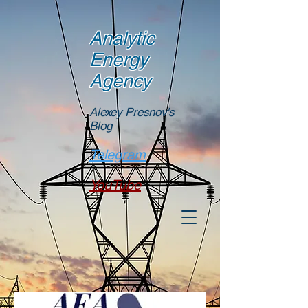
Analytic
Energy
Agency
Alexey Presnov's
Blog
Telegram
YouTube