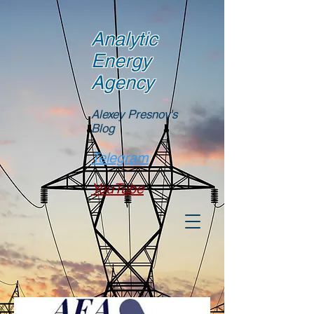
Analytic
Energy
Agency
Alexey Presnov's
Blog
Telegram
YouTube