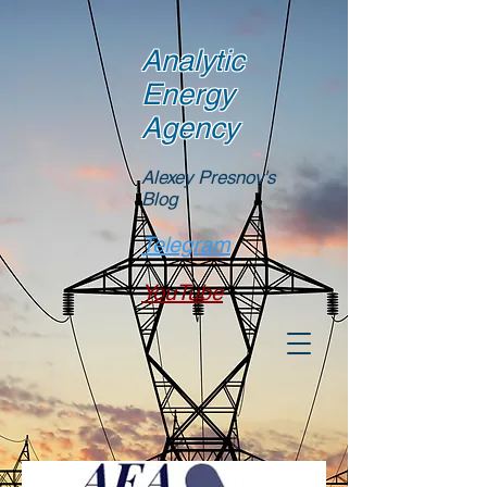
Analytic
Energy
Agency
Alexey Presnov's
Blog
Telegram
YouTube