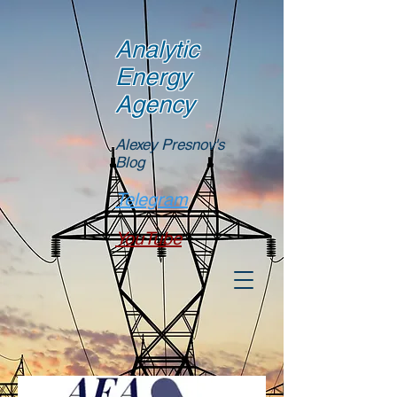
Analytic
Energy
Agency
Alexey Presnov's
Blog
Telegram
YouTube