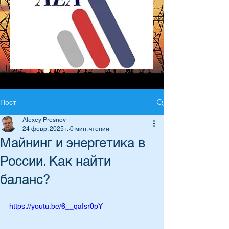
Пост
Alexey Presnov
24 февр. 2025 г.
0 мин. чтения
Майнинг и энергетика в
России. Как найти
баланс?
https://youtu.be/6__qaIsr0pY