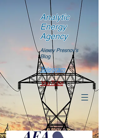
Analytic
Energy
Agency
Alexey Presnov's
Blog
Telegram
YouTube