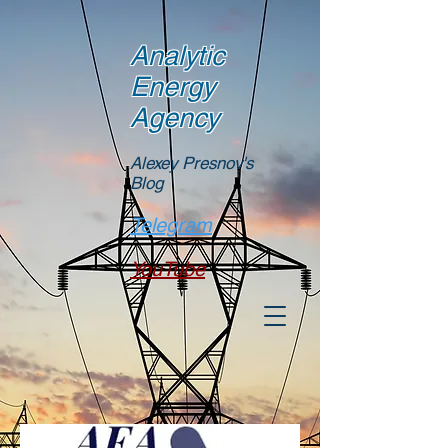
Analytic
Energy
Agency
Alexey Presnov's
Blog
Telegram
YouTube