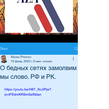
Пост
Alexey Presnov
19 февр. 2025 г.
0 мин. чтения
О бедных сетях замолвим
мы слово. РФ и РК.
https://youtu.be/H87_9nJIPjw?
si=lFEdmKRSm0elNdan