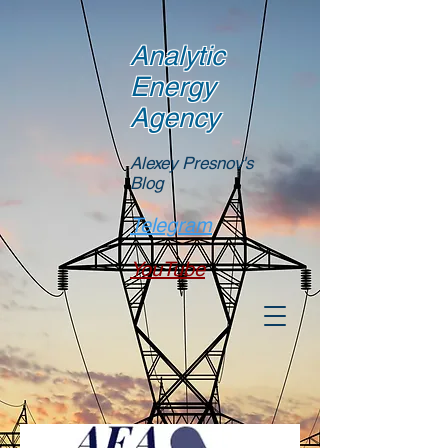
Analytic
Energy
Agency
Alexey Presnov's
Blog
Telegram
YouTube