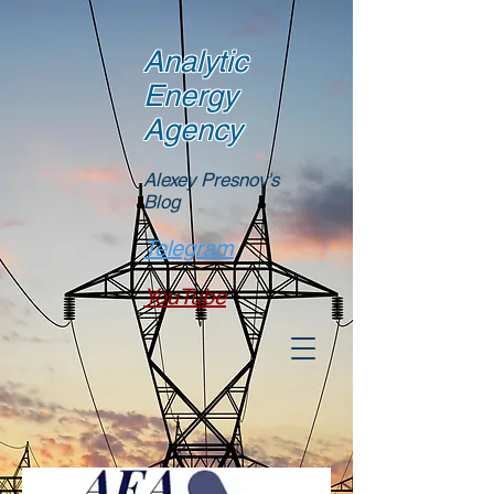
Analytic
Energy
Agency
Alexey Presnov's
Blog
Telegram
YouTube