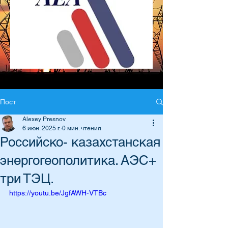
Пост
Alexey Presnov
6 июн. 2025 г.
0 мин. чтения
Российско- казахстанская
энергогеополитика. АЭС+
три ТЭЦ.
https://youtu.be/JgfAWH-VTBc