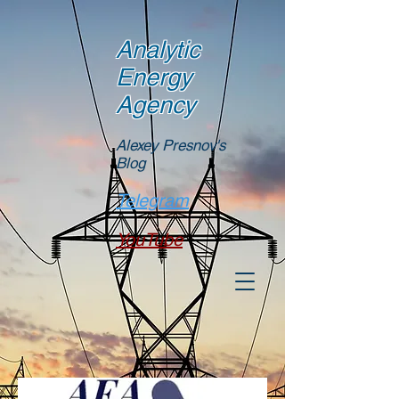
Analytic
Energy
Agency
Alexey Presnov's
Blog
Telegram
YouTube