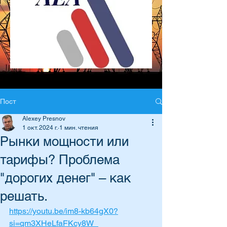
Пост
Alexey Presnov
1 окт. 2024 г.
1 мин. чтения
Рынки мощности или
тарифы? Проблема
"дорогих денег" – как
решать.
https://youtu.be/im8-kb64gX0?
si=qm3XHeLfaFKcy8W_