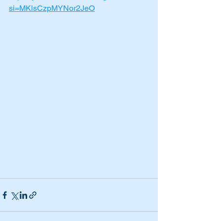
si=MKlsCzpMYNor2JeO