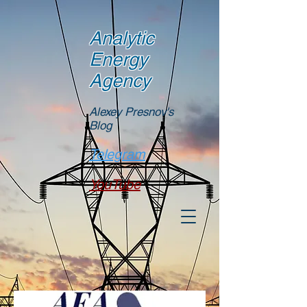
Analytic
Energy
Agency
Alexey Presnov's
Blog
Telegram
YouTube