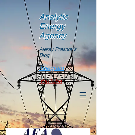
Analytic
Energy
Agency
Alexey Presnov's
Blog
Telegram
YouTube