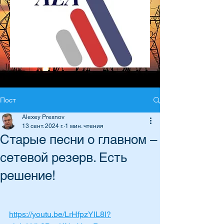
Пост
Alexey Presnov
13 сент. 2024 г.
1 мин. чтения
Старые песни о главном –
сетевой резерв. Есть
решение!
https://youtu.be/LrHfpzYIL8I?