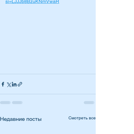
si=LJJJb8BzuKNmVwaR
Смотреть все
Недавние посты