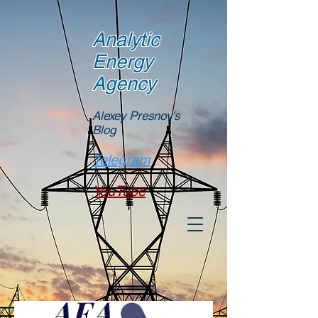
Analytic
Energy
Agency
Alexey Presnov's
Blog
Telegram
YouTube