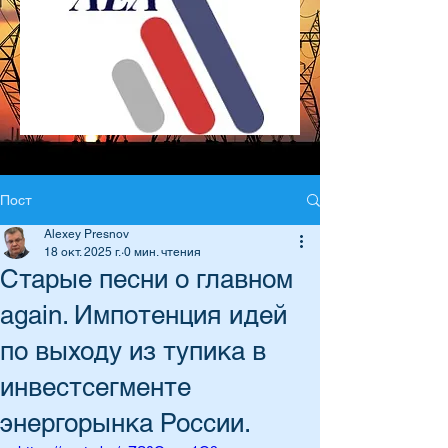
Пост
Alexey Presnov
18 окт. 2025 г.
0 мин. чтения
Старые песни о главном
again. Импотенция идей
по выходу из тупика в
инвестсегменте
энергорынка России.