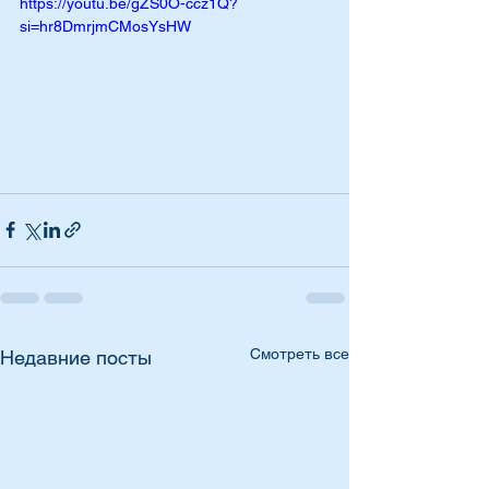
https://youtu.be/gZS0O-ccz1Q?
si=hr8DmrjmCMosYsHW
Смотреть все
Недавние посты