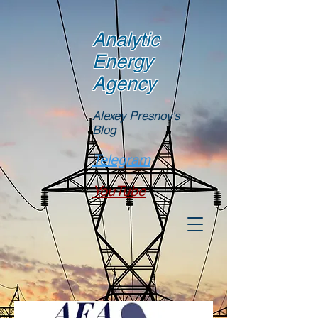
Analytic
Energy
Agency
Alexey Presnov's
Blog
Telegram
YouTube