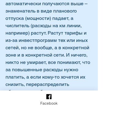
автоматически получаются выше – 
знаменатель в виде планового 
отпуска (мощности) падает, а 
числитель (расходы на км линии, 
например) растут. Растут тарифы и 
из-за инвестпрограмм тех или иных 
сетей, но не вообще, а в конкретной 
зоне и в конкретной сети. И ничего, 
никто не умирает, все понимают, что 
за повышенные расходы нужно 
платить, а если кому-то хочется их 
снизить, перераспределить 
общественное благо, то для этого 
есть другие инструменты, в том 
Facebook
числе налоги, взимаемые через 
сетевой тариф, но понятно и 
прозрачно, причем на политическом, 
а не экономическом уровне. Если 
это всё об этом, то ФАС на 