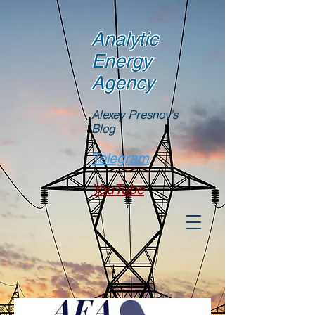
Analytic
Energy
Agency
Alexey Presnov's
Blog
Telegram
YouTube