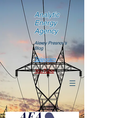
Analytic
Energy
Agency
Alexey Presnov's
Blog
Telegram
YouTube