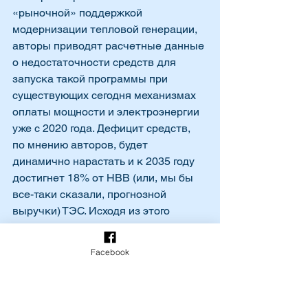
«рыночной» поддержкой 
модернизации тепловой генерации, 
авторы приводят расчетные данные 
о недостаточности средств для 
запуска такой программы при 
существующих сегодня механизмах 
оплаты мощности и электроэнергии 
уже с 2020 года. Дефицит средств, 
по мнению авторов, будет 
динамично нарастать и к 2035 году 
достигнет 18% от НВВ (или, мы бы 
все-таки сказали, прогнозной 
выручки) ТЭС. Исходя из этого 
посыла, с которым в целом можно 
согласиться (хотя, как уже отмечали, 
Facebook
величины дефицита, рассчитанные 
из объемов и стоимости 
необходимой модернизации 