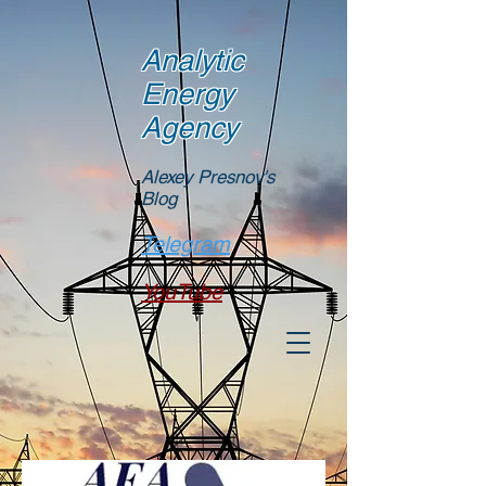
Analytic
Energy
Agency
Alexey Presnov's
Blog
Telegram
YouTube