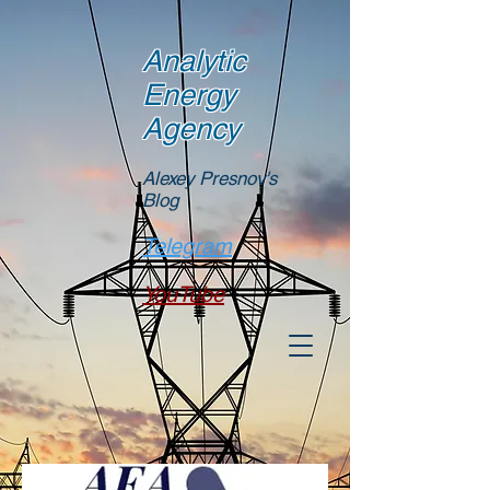
Analytic
Energy
Agency
Alexey Presnov's
Blog
Telegram
YouTube