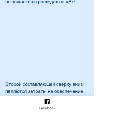
выражается в расходах на кВтч.
Второй составляющей сверху вниз 
являются затраты на обеспечение 
пиковой   мощности, или 
максимальной пропускной 
Facebook
способности сети. Электрическую 
сеть можно ассоциировать с 
дорогой, которая должна быть 