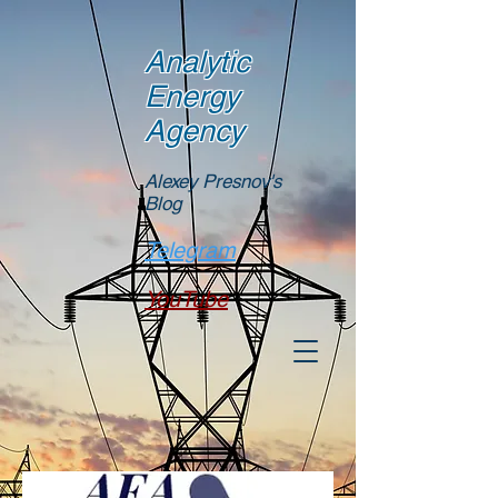
Analytic
Energy
Agency
Alexey Presnov's
Blog
Telegram
YouTube