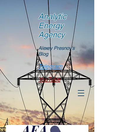
Analytic
Energy
Agency
Alexey Presnov's
Blog
Telegram
YouTube