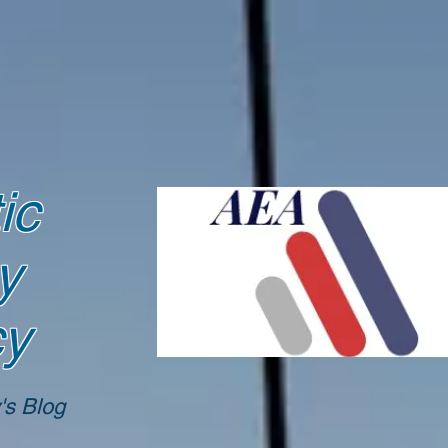
ic
y
cy
's Blog