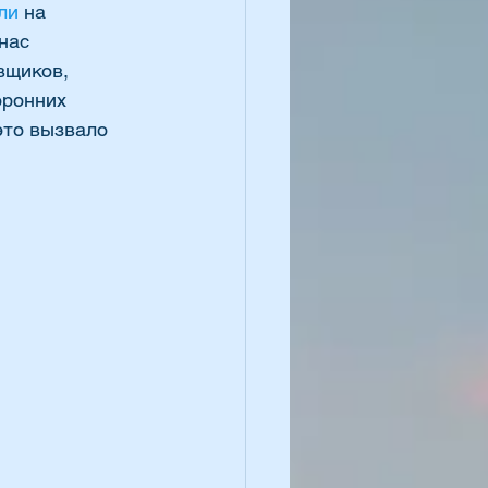
ли 
на 
нас 
щиков,  
ронних 
это вызвало 