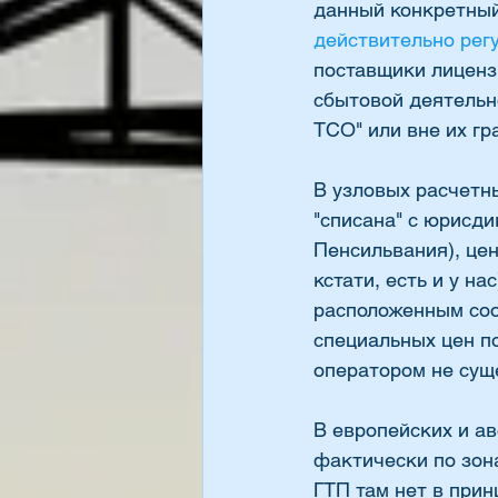
данный конкретный
действительно рег
поставщики лиценз
сбытовой деятельно
ТСО" или вне их гр
В узловых расчетны
"списана" с юрисди
Пенсильвания), цен
кстати, есть и у н
расположенным соо
специальных цен п
оператором не суще
В европейских и а
фактически по зон
ГТП там нет в прин