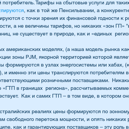
 потребитель. Тарифы на сбытовые услуги для таких
улируются
, как в той же Пенсильвании, а конкурент
ируются с точки зрения их финансовой годности к р
сти, а не величины тарифов, но никаких «зон ГП» "
аниц, не существует в природе, как и «единых  реги
х американских моделях, (а наша модель рынка как
кции зоны PJM, якорной территорией которой являе
ы формируются в узлах энергосистемы или хабах, (к
ас), и именно эти цены транслируются потребителям в
тветствующими розничными поставщиками.  Никаки
о «ГТП в границах  региона», рассчитываемых комм
ствует.  Как и самих ГТП – в том виде, в котором они
встралийских реалиях цены формируются по зонному
ам свободного перетока мощности, и опять никаких 
ципе, как и гарантирующих поставщиков – эту роль 