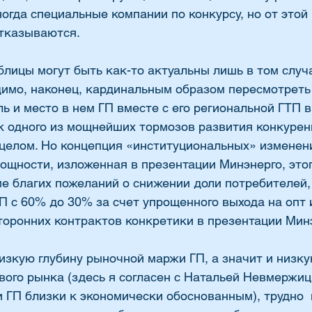
ногда специальные компании по конкурсу, но от этой
тказываются. 
блицы могут быть как-то актуальны лишь в том случа
димо, наконец, кардинальным образом пересмотреть
ь и место в нем ГП вместе с его региональной ГТП в
к одного из мощнейших тормозов развития конкурен
 целом. Но концепция «институциональных» изменен
ощности, изложенная в презентации Минэнерго, этог
ме благих пожеланий о снижении доли потребителей,
П с 60% до 30% за счет упрощенного выхода на опт 
торонних контрактов конкретики в презентации Минэ
изкую глубину рыночной маржи ГП, а значит и низку
ого рынка (здесь я согласен с Натальей Невмержиц
ГП близки к экономически обоснованным), трудно  