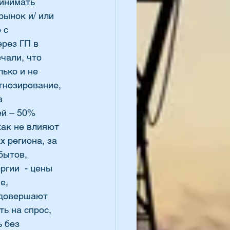
инимать 
рынок и/ или 
 с 
рез ГП в 
чали, что 
ько и не 
гнозирование, 
в 
й – 50% 
ак не влияют 
 региона, за 
бытов, 
гии  - цены 
е, 
 довершают 
ь на спрос, 
 без 