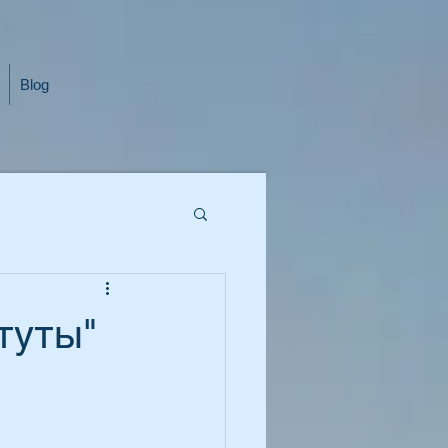
Blog
туты"