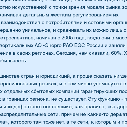
ютно искусственной с точки зрения модели рынка з
аканчивая детальным жестким регулированием их 
 взаимодействия с потребителями и сетевыми орган
вершенно уникальное, и сравнивать их можно лишь с
етроспективе, начиная с 2005 года, когда они в мас
вертикальных АО -Энерго РАО ЕЭС России и заняли
ние в своих регионах. Сегодня, нам сказали, 60%. 
бильность. 
инстве стран и юрисдикций, а проще сказать нигде 
ерализованных рынках, и в том числе упомянутых в
их отдельных сбытовых компаний гарантирующих пос
в границах региона, не существует. Эту функцию - 
или дефолтного поставщика, как правило, «за дорог
распределительные сети, причем не какие-то держа
ла», которого там тоже нет, а те сети, к которым и п