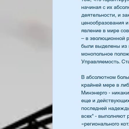
начиная с их абсол
деятельности, и з
ценообразования и
явление в мире со
– в эволюционной р
были выделены из 
монопольное положе
Управляемость. Ста
В абсолютном больш
крайней мере в либ
Минэнерго - никак
еще и действующих 
последней надежды 
всех" - выполняют 
«регионального кот