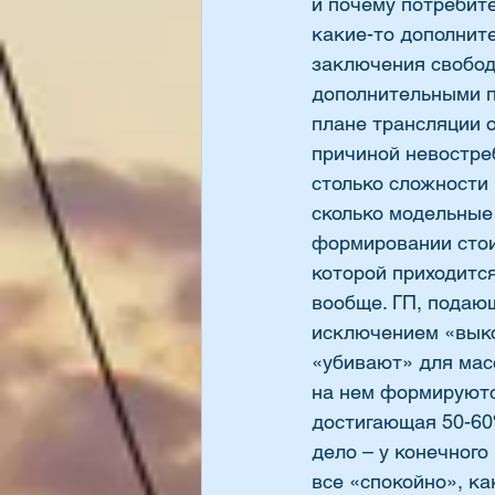
и почему потребит
какие-то дополните
заключения свободн
дополнительными п
плане трансляции о
причиной невостре
столько сложности
сколько модельные
формировании стои
которой приходитс
вообще. ГП, подаю
исключением «выко
«убивают» для мас
на нем формируются
достигающая 50-60
дело – у конечного
все «спокойно», ка