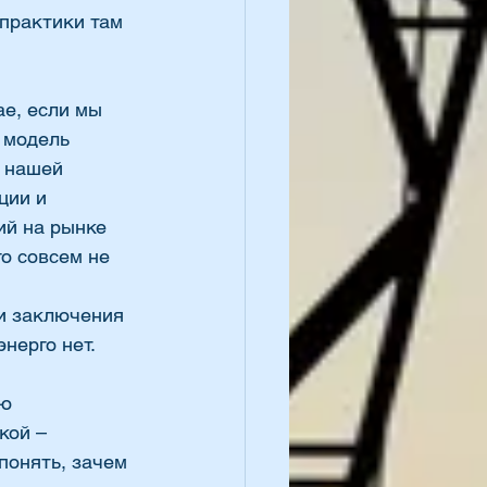
 практики там 
е, если мы 
 модель 
 нашей 
ции и 
ий на рынке 
о совсем не 
 
и заключения 
нерго нет.
ю 
кой – 
понять, зачем 